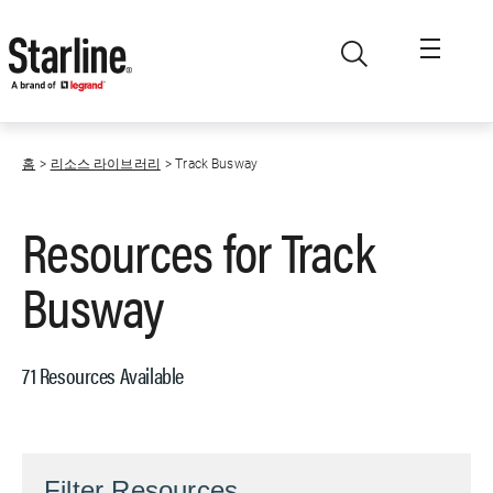
Skip to main content
홈
리소스 라이브러리
Track Busway
Resources for
Track
Busway
71 Resources Available
Filter Resources