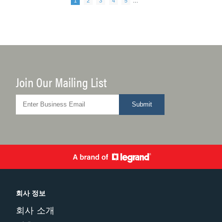
Pagination
1
2
3
4
5
…
Join Our Mailing List
Submit
회사 정보
회사 소개