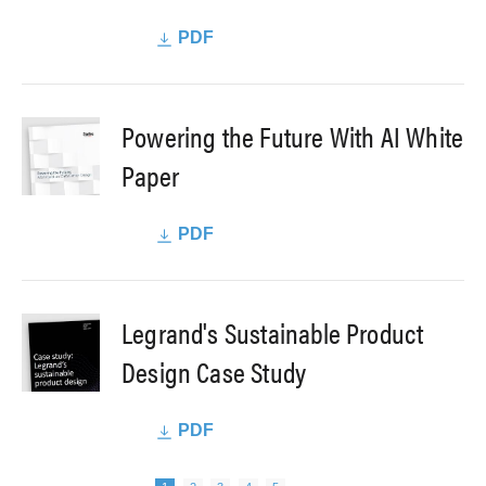
PDF
Powering the Future With AI White
Paper
PDF
Legrand's Sustainable Product
Design Case Study
PDF
Next page
쪽
쪽
쪽
쪽
쪽