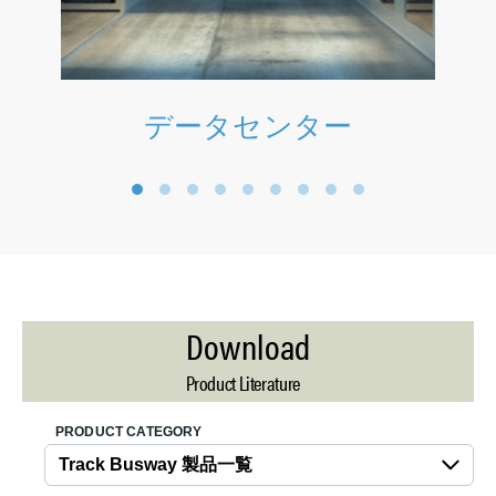
データセンター
1
2
3
4
5
6
7
8
9
Download
Product Literature
PRODUCT CATEGORY