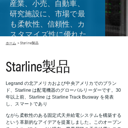
産業、小売、自動車、
研究施設に、市場で最
も柔軟性、信頼性、カ
スタマイズ性に優れた
配電システムを提供し
ホーム
Starline製品
てきました。
Starline製品
Legrand の北アメリカおよび中央アメリカでのブラン
ド、Starline は配電機器のグローバルリーダーです。30
年以上前、Starline は Starline Track Busway を発表
し、スマートであり
ながら柔軟性のある固定式天井給電システムを構築する
という革新的なアイデアを提案しました。このオープン