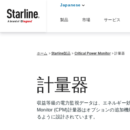
Japanese
製品
市場
サービス
メインコンテンツに移動
ホーム
Starline製品
Critical Power Monitor
計量器
計量器
収益等級の電力監視データは、エネルギー効率最適化と
Monitor (CPM)計量器はオプション
るように設計されています。