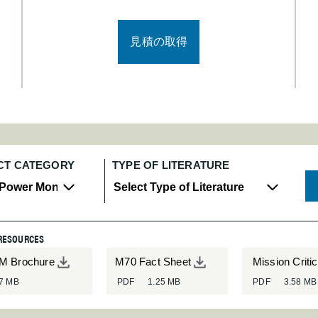
見積の取得
CT CATEGORY
TYPE OF LITERATURE
RESOURCES
M Brochure
M70 Fact Sheet
Mission Criti
.7 MB
PDF
1.25 MB
PDF
3.58 MB