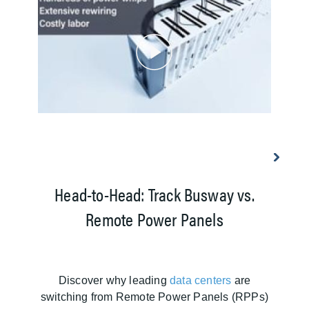
Head-to-Head: Track Busway vs.
T
Remote Power Panels
S
Discover why leading
data centers
are
d
switching from Remote Power Panels (RPPs)