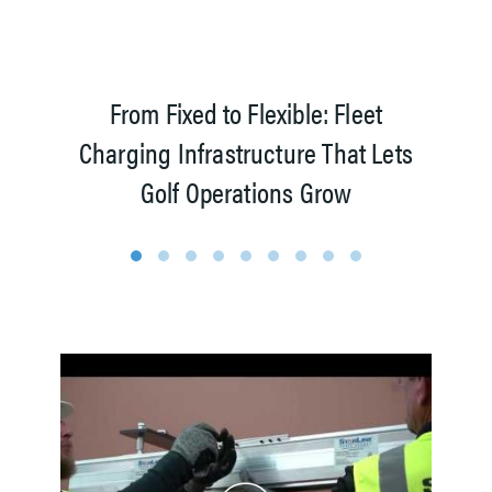
From Fixed to Flexible: Fleet
Charging Infrastructure That Lets
Golf Operations Grow
1
2
3
4
5
6
7
8
9