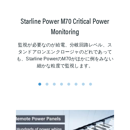
Starline Power M70 Critical Power
Monitoring
R
監視が必要なのが給電、分岐回路レベル、ス
タンドアロンエンクロージャのどれであって
も、Starline PowerのM70がほかに例をみない
細かな粒度で監視します。
1
2
3
4
5
6
7
8