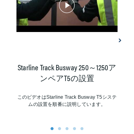
Starline Track Busway 250～1250ア
S
ンペアT5の設置
このビデオはStarline Track Busway T5システ
1
ムの設置を順番に説明しています。
1
2
3
4
5