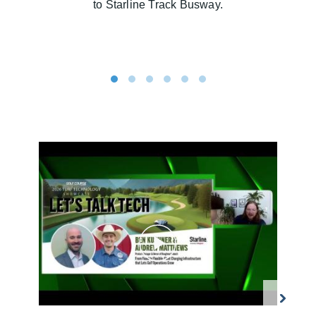
to Starline Track Busway.
1
2
3
4
5
6