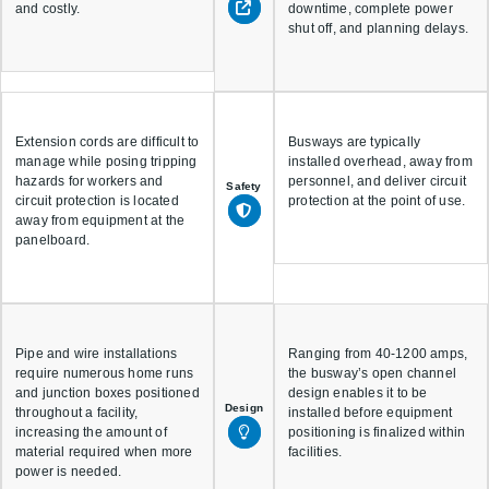
and costly.
downtime, complete power
shut off, and planning delays.
Extension cords are difficult to
Busways are typically
manage while posing tripping
installed overhead, away from
hazards for workers and
personnel, and deliver circuit
Safety
circuit protection is located
protection at the point of use.
away from equipment at the
panelboard.
Pipe and wire installations
Ranging from 40-1200 amps,
require numerous home runs
the busway’s open channel
and junction boxes positioned
design enables it to be
Design
throughout a facility,
installed before equipment
increasing the amount of
positioning is finalized within
material required when more
facilities.
power is needed.