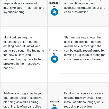
Installat
require days or weeks of
and multiple mounting
ion
intensive labor, materials, and
accessories enable faster and
layout planning.
easier installation.
Modifications require
Starline busway allows the
electricians to tear out the
user to design their personal
existing conduit, install and
overhead electrical grid that
Flexibili
pull wire through the tubing to
can be easily reconfigured by
ty
the new outlets, and
moving plug-in units along the
reconnect wiring back to the
continuous access channel.
breakers in their respective
panels.
Additions or upgrades to your
Facility managers can easily
equipment require extensive
expand busway systems or
Scalabi
planning as well as hiring
install additional plugs, while
lity
labor that is often disruptive
reducing production